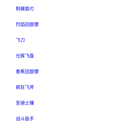
荆棘旋刃
烈焰回旋镖
飞刀
光辉飞盘
香蕉回旋镖
疯狂飞斧
圣骑士锤
战斗扳手