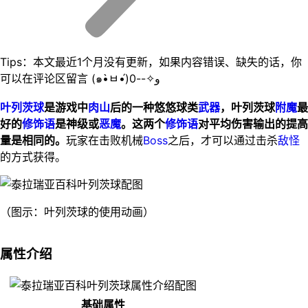
Tips：本文最近1个月没有更新，如果内容错误、缺失的话，你
可以在评论区留言 (๑•̀ㅂ•́)و✧--0
叶列茨球
是游戏中
肉山
后的一种悠悠球类
武器
，叶列茨球
附魔
最
好的
修饰语
是神级或
恶魔
。这两个
修饰语
对平均伤害输出的提高
量是相同的。
玩家在击败机械
Boss
之后，才可以通过击杀
敌怪
的方式获得。
（图示：叶列茨球的使用动画）
属性介绍
基础属性