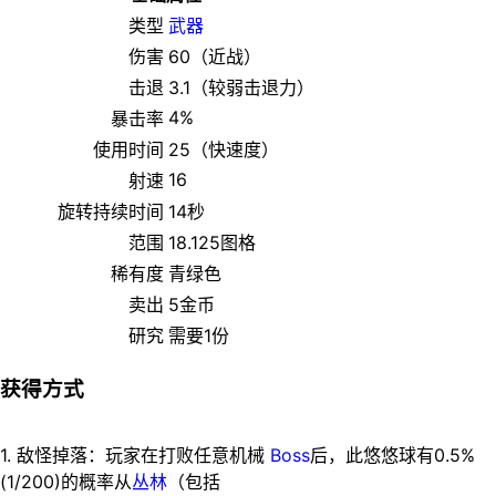
类型
武器
伤害
60（近战）
击退
3.1（较弱击退力）
4%
暴击率
使用时间
25（快速度）
16
射速
旋转持续时间
14秒
范围
18.125图格
稀有度
青绿色
卖出
5金币
研究
需要1份
获得方式
1. 敌怪掉落：玩家在打败任意机械
Boss
后，此悠悠球有0.5%
(1/200)的概率从
丛林
（包括