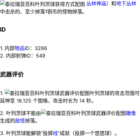
丛林神庙
）和
地下丛林
中击杀的、至少掉落1铜币的怪物掉落。
ID
1. 内部
物品
ID：3286
2. 内部射弹ID：549
武器评价
1.
叶列茨球的攻击范围可
延伸至 18.125 个图格，攻击时长为 14 秒。
2. 叶列茨球不能由
雕像
生成的
敌怪
掉落。
3. 叶列茨球能解锁“投掷
线
”成就（投掷一个悠悠球）。