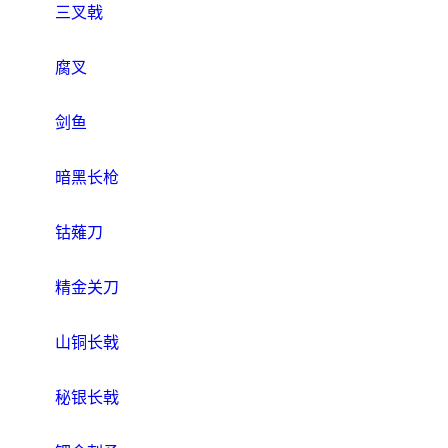
三叉戟
腐叉
剑鱼
暗黑长枪
钴薙刀
精金关刀
山铜长戟
秘银长戟