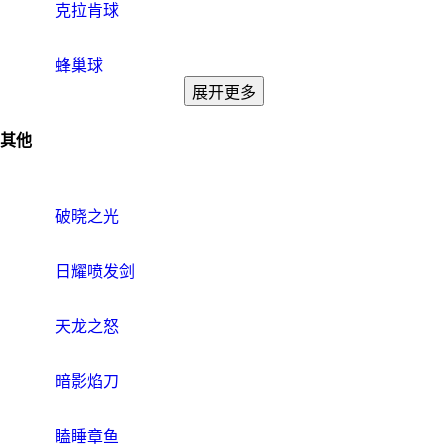
克拉肯球
蜂巢球
展开更多
其他
破晓之光
日耀喷发剑
天龙之怒
暗影焰刀
瞌睡章鱼