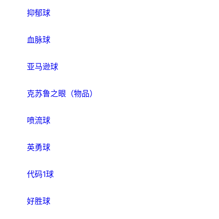
抑郁球
血脉球
亚马逊球
克苏鲁之眼（物品）
喷流球
英勇球
代码1球
好胜球