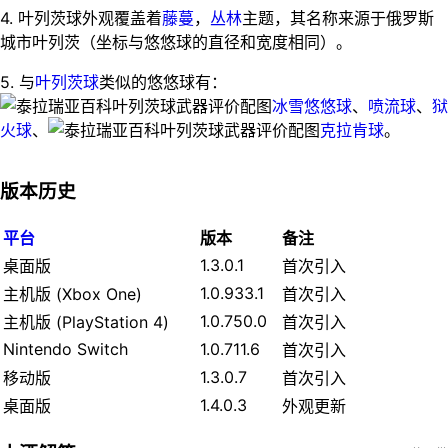
4. 叶列茨球外观覆盖着
藤蔓
，
丛林
主题，其名称来源于俄罗斯
城市叶列茨（坐标与悠悠球的直径和宽度相同）。
5. 与
叶列茨球
类似的悠悠球有：
冰雪悠悠球
、
喷流球
、
狱
火球
、
克拉肯球
。
版本历史
平台
版本
备注
1.3.0.1
桌面版
首次引入
1.0.933.1
主机版 (Xbox One)
首次引入
1.0.750.0
主机版 (PlayStation 4)
首次引入
Nintendo Switch
1.0.711.6
首次引入
1.3.0.7
移动版
首次引入
1.4.0.3
桌面版
外观更新