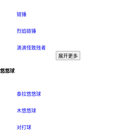
链锤
烈焰链锤
滴滴怪致残者
展开更多
悠悠球
泰拉悠悠球
木悠悠球
对打球