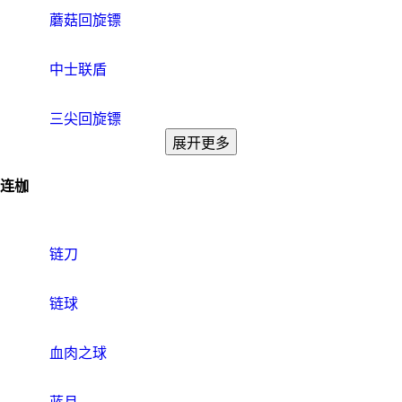
蘑菇回旋镖
中士联盾
三尖回旋镖
展开更多
连枷
链刀
链球
血肉之球