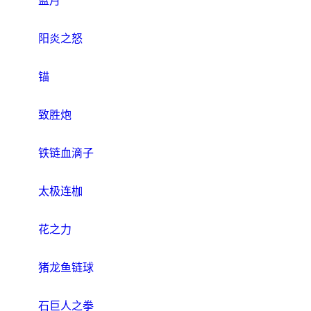
蓝月
阳炎之怒
锚
致胜炮
铁链血滴子
太极连枷
花之力
猪龙鱼链球
石巨人之拳