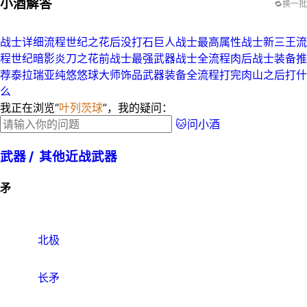
小酒解答
🔁换一批
战士详细流程
世纪之花后没打石巨人战士最高属性
战士新三王流
程
世纪暗影炎刀之花前战士最强武器
战士全流程
肉后战士装备推
荐
泰拉瑞亚纯悠悠球大师饰品武器装备全流程
打完肉山之后打什
么
我正在浏览“
叶列茨球
”，我的疑问：
🐱问小酒
武器 /
其他近战武器
矛
北极
长矛