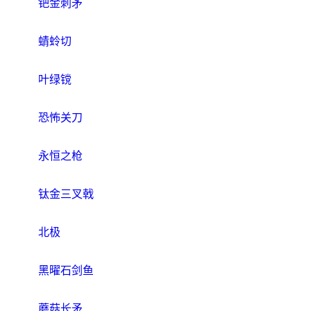
钯金刺矛
蜻蛉切
叶绿镋
恐怖关刀
永恒之枪
钛金三叉戟
北极
黑曜石剑鱼
蘑菇长矛