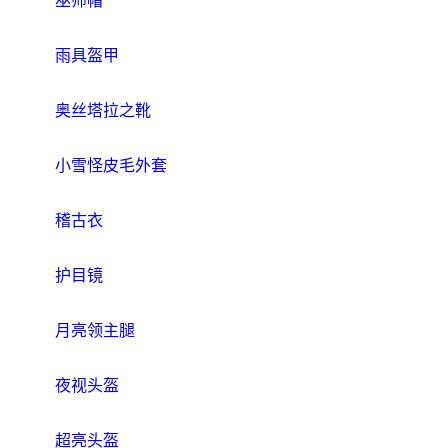
巫师帽
雨具盔甲
奥丝塔拉之靴
小雪怪皮毛外套
稽古衣
护目镜
月亮领主腿
夜视头盔
超亮头盔