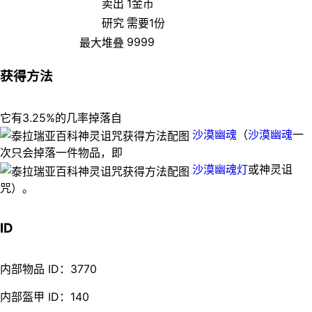
卖出
1金币
研究
需要1份
9999
最大堆叠
获得方法
它有3.25%的几率掉落自
沙漠幽魂
（
沙漠幽魂
一
次只会掉落一件物品，即
沙漠幽魂灯
或神灵诅
咒）。
ID
内部物品 ID：3770
内部盔甲 ID：140