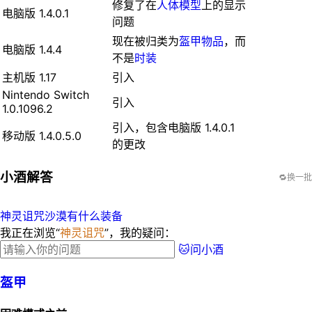
修复了在
人体模型
上的显示
电脑版 1.4.0.1
问题
现在被归类为
盔甲
物品
，而
电脑版 1.4.4
不是
时装
主机版 1.17
引入
Nintendo Switch
引入
1.0.1096.2
引入，包含电脑版 1.4.0.1
移动版 1.4.0.5.0
的更改
小酒解答
🔁换一批
神灵诅咒
沙漠有什么装备
我正在浏览“
神灵诅咒
”，我的疑问：
🐱问小酒
盔甲