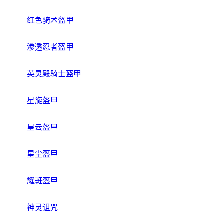
红色骑术盔甲
渗透忍者盔甲
英灵殿骑士盔甲
星旋盔甲
星云盔甲
星尘盔甲
耀斑盔甲
神灵诅咒