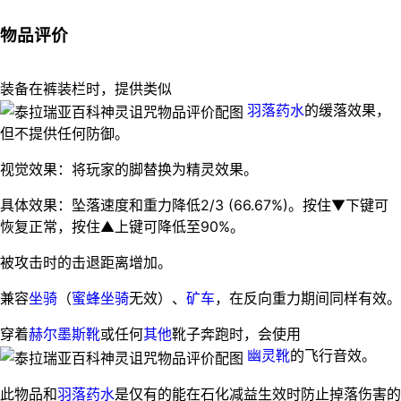
物品评价
装备在裤装栏时，提供类似
羽落药水
的缓落效果，
但不提供任何防御。
视觉效果：将玩家的脚替换为精灵效果。
具体效果：坠落速度和重力降低2/3 (66.67%)。按住▼下键可
恢复正常，按住▲上键可降低至90%。
被攻击时的击退距离增加。
兼容
坐骑
（
蜜蜂坐骑
无效）、
矿车
，在反向重力期间同样有效。
穿着
赫尔墨斯靴
或任何
其他
靴子奔跑时，会使用
幽灵靴
的飞行音效。
此物品和
羽落药水
是仅有的能在石化减益生效时防止掉落伤害的