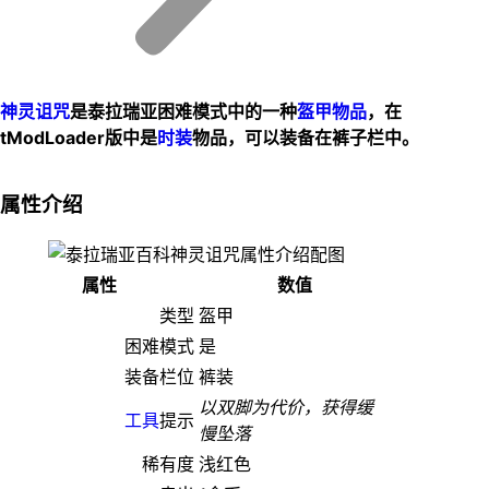
神灵诅咒
是泰拉瑞亚困难模式中的一种
盔甲
物品
，在
tModLoader版中是
时装
物品，可以装备在裤子栏中。
属性介绍
属性
数值
类型
盔甲
困难模式
是
装备栏位
裤装
以双脚为代价，获得缓
工具
提示
慢坠落
稀有度
浅红色