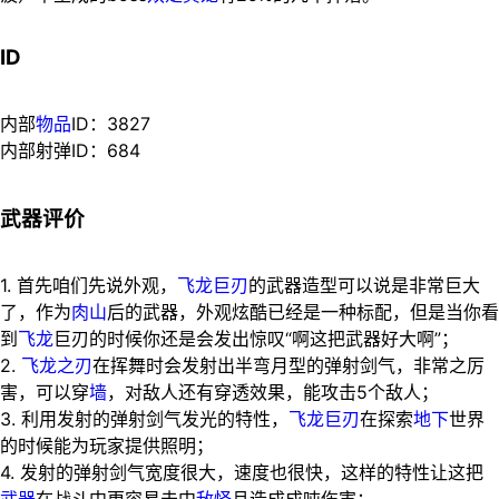
ID
内部
物品
ID：3827
内部射弹ID：684
武器评价
1. 首先咱们先说外观，
飞龙巨刃
的武器造型可以说是非常巨大
了，作为
肉山
后的武器，外观炫酷已经是一种标配，但是当你看
到
飞龙
巨刃的时候你还是会发出惊叹“啊这把武器好大啊”；
2.
飞龙之刃
在挥舞时会发射出半弯月型的弹射剑气，非常之厉
害，可以穿
墙
，对敌人还有穿透效果，能攻击5个敌人；
3. 利用发射的弹射剑气发光的特性，
飞龙巨刃
在探索
地下
世界
的时候能为玩家提供照明；
4. 发射的弹射剑气宽度很大，速度也很快，这样的特性让这把
武器
在战斗中更容易击中
敌怪
且造成成吨伤害；