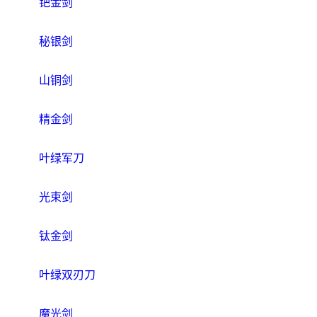
钯金剑
秘银剑
山铜剑
精金剑
叶绿军刀
光束剑
钛金剑
叶绿双刃刀
魔光剑