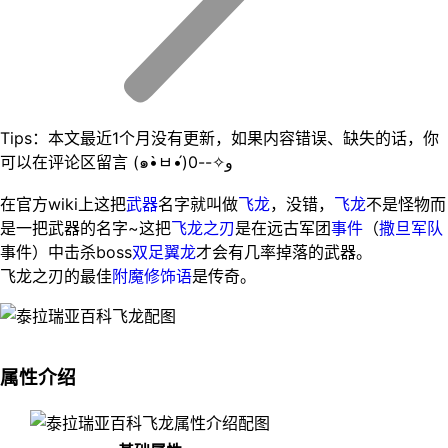
Tips：本文最近1个月没有更新，如果内容错误、缺失的话，你
可以在评论区留言 (๑•̀ㅂ•́)و✧--0
在官方wiki上这把
武器
名字就叫做
飞龙
，没错，
飞龙
不是怪物而
是一把武器的名字~这把
飞龙之刃
是在远古军团
事件
（
撒旦军队
事件）中击杀boss
双足翼龙
才会有几率掉落的武器。
飞龙之刃的最佳
附魔
修饰语
是传奇。
属性介绍