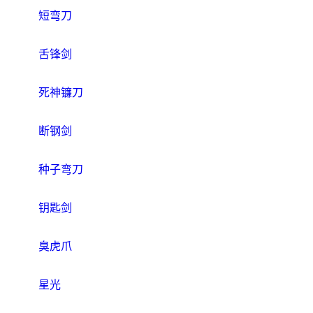
短弯刀
舌锋剑
死神镰刀
断钢剑
种子弯刀
钥匙剑
臭虎爪
星光