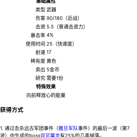
基础属性
类型
武器
伤害
90/180（近战）
击退
5.5（普通击退力）
4%
暴击率
使用时间
25（快速度）
17
射速
稀有度
黄色
卖出
5金币
研究
需要1份
特殊效果
向前释放心的能量
获得方式
1. 通过击杀远古军团事件（
撒旦军队
事件）的最后一波（第7
波）中生成的boss
双足翼龙
有25%的几率掉落。