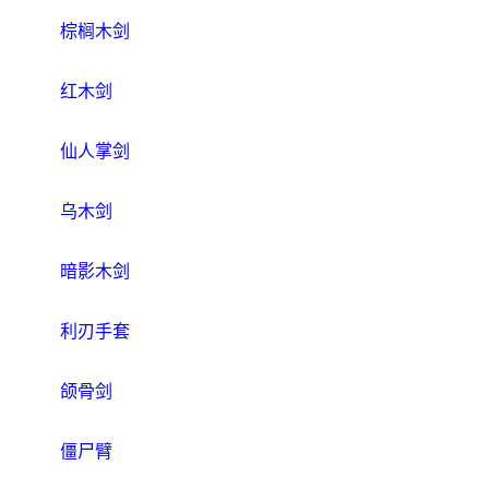
棕榈木剑
红木剑
仙人掌剑
乌木剑
暗影木剑
利刃手套
颌骨剑
僵尸臂