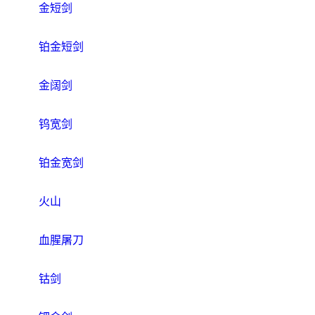
金短剑
铂金短剑
金阔剑
钨宽剑
铂金宽剑
火山
血腥屠刀
钴剑