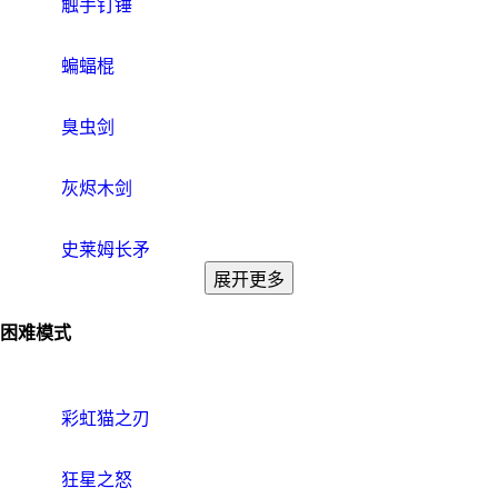
触手钉锤
蝙蝠棍
臭虫剑
灰烬木剑
史莱姆长矛
展开更多
困难模式
彩虹猫之刃
狂星之怒