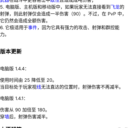
5. 电脑版、主机版和移动版中，如果玩家无法直接看到
飞龙
的
射弹，则此射弹仅会造成一半伤害（90）。不过，在 PvP 中，
它仍然会造成全额伤害。
6. 它极适用于
事件
，因为它具有强力的攻击、射弹和群控能
力。
版本更新
电脑版 1.4.4
：
使用时间由 25 降低至 20。
当目标处于玩家视
线
无法直达的位置时，射弹伤害不再减半。
电脑版 1.4.1
：
伤害从 90 加倍至 180。
穿
墙
后，射弹伤害减半。