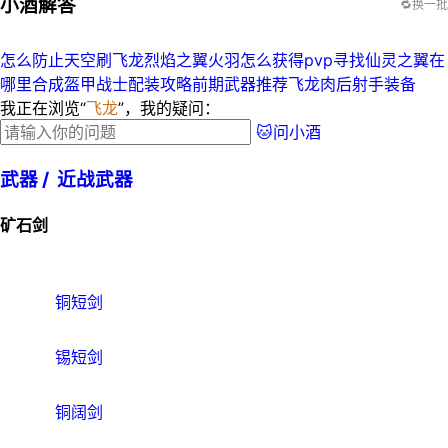
小酒解答
🔁换一批
怎么防止天空刷飞龙
烈焰之翼火羽怎么获得
pvp寻找
仙灵之翼在
哪里合成
盔甲战士配装攻略
前期武器推荐
飞龙
肉后射手装备
我正在浏览“
飞龙
”，我的疑问：
🐱问小酒
武器 /
近战武器
矿石剑
铜短剑
锡短剑
铜阔剑