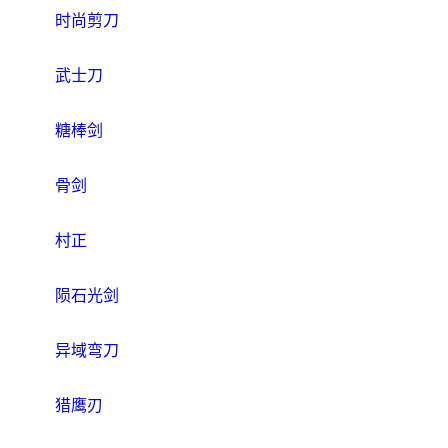
时尚剪刀
武士刀
糖棒剑
骨剑
村正
陨石光剑
异域弯刀
猎鹰刃